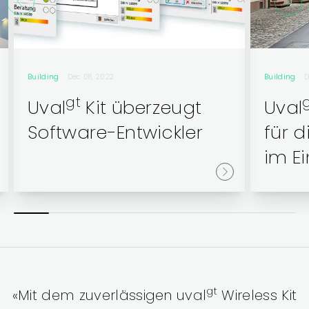
Building
Dec 08, 2022
Building
D
gt
Uval
Kit überzeugt
Uval
Software-Entwickler
für d
im Ei
gt
«Mit dem zuverlässigen uval
Wireless Kit