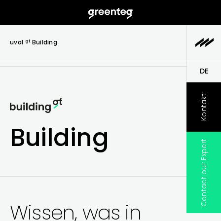
gt
uval
Building
DE
EN
Kontakt
Building
Contact our Expert
Wissen, was in