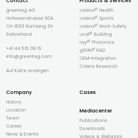
Contact
Products & Services
gt
greenteg AG
calera
Health
gt
Hofwisenstrasse 50A
calera
Sports
gt
CH-8153 Rümlang ZH
calera
Work-Safety
gt
Switzerland
uval
Building
gt
ray
Photonics
+41 44 515 09 15
gt
gSKIN
R&D
info@greenteg.com
OEM-Integration
Calera Research
Auf Karte anzeigen
Company
Cases
History
Location
Mediacenter
Team
Publications
Career
Downloads
News & Events
Videos & Webinars